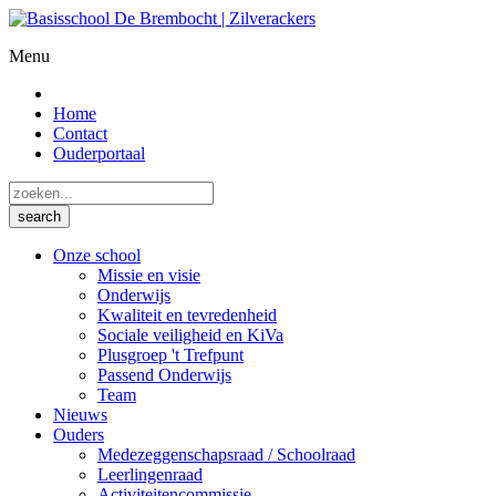
Menu
Home
Contact
Ouderportaal
Onze school
Missie en visie
Onderwijs
Kwaliteit en tevredenheid
Sociale veiligheid en KiVa
Plusgroep 't Trefpunt
Passend Onderwijs
Team
Nieuws
Ouders
Medezeggenschapsraad / Schoolraad
Leerlingenraad
Activiteitencommissie