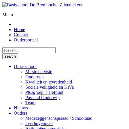
Menu
Home
Contact
Ouderportaal
Onze school
Missie en visie
Onderwijs
Kwaliteit en tevredenheid
Sociale veiligheid en KiVa
Plusgroep 't Trefpunt
Passend Onderwijs
Team
Nieuws
Ouders
Medezeggenschapsraad / Schoolraad
Leerlingenraad
Activiteitencommissie