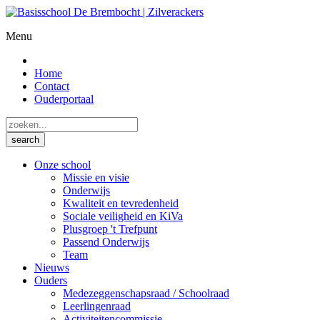
Menu
Home
Contact
Ouderportaal
Onze school
Missie en visie
Onderwijs
Kwaliteit en tevredenheid
Sociale veiligheid en KiVa
Plusgroep 't Trefpunt
Passend Onderwijs
Team
Nieuws
Ouders
Medezeggenschapsraad / Schoolraad
Leerlingenraad
Activiteitencommissie