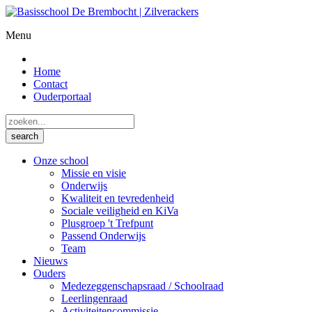
Menu
Home
Contact
Ouderportaal
Onze school
Missie en visie
Onderwijs
Kwaliteit en tevredenheid
Sociale veiligheid en KiVa
Plusgroep 't Trefpunt
Passend Onderwijs
Team
Nieuws
Ouders
Medezeggenschapsraad / Schoolraad
Leerlingenraad
Activiteitencommissie