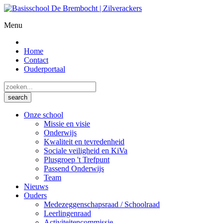
Menu
Home
Contact
Ouderportaal
Onze school
Missie en visie
Onderwijs
Kwaliteit en tevredenheid
Sociale veiligheid en KiVa
Plusgroep 't Trefpunt
Passend Onderwijs
Team
Nieuws
Ouders
Medezeggenschapsraad / Schoolraad
Leerlingenraad
Activiteitencommissie