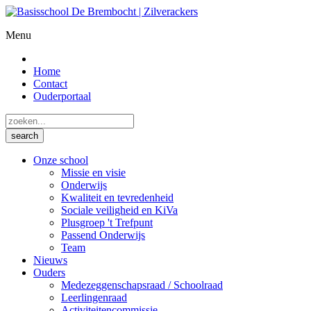
Menu
Home
Contact
Ouderportaal
Onze school
Missie en visie
Onderwijs
Kwaliteit en tevredenheid
Sociale veiligheid en KiVa
Plusgroep 't Trefpunt
Passend Onderwijs
Team
Nieuws
Ouders
Medezeggenschapsraad / Schoolraad
Leerlingenraad
Activiteitencommissie