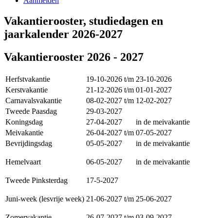
Aanmelden
Vakantierooster, studiedagen en
jaarkalender 2026-2027
Vakantierooster 2026 - 2027
Herfstvakantie
19-10-2026
t/m
23-10-2026
Kerstvakantie
21-12-2026
t/m
01-01-2027
Carnavalsvakantie
08-02-2027
t/m
12-02-2027
Tweede Paasdag
29-03-2027
Koningsdag
27-04-2027
in de meivakantie
Meivakantie
26-04-2027
t/m
07-05-2027
Bevrijdingsdag
05-05-2027
in de meivakantie
Hemelvaart
06-05-2027
in de meivakantie
Tweede Pinksterdag
17-5-2027
Juni-week (lesvrije week)
21-06-2027
t/m
25-06-2027
Zomervakantie
26-07-2027
t/m
03-09-2027