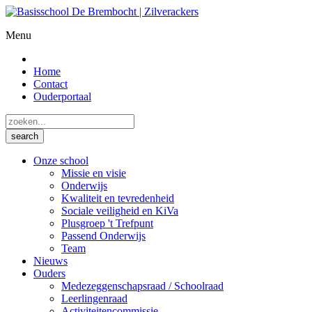
Menu
Home
Contact
Ouderportaal
Onze school
Missie en visie
Onderwijs
Kwaliteit en tevredenheid
Sociale veiligheid en KiVa
Plusgroep 't Trefpunt
Passend Onderwijs
Team
Nieuws
Ouders
Medezeggenschapsraad / Schoolraad
Leerlingenraad
Activiteitencommissie