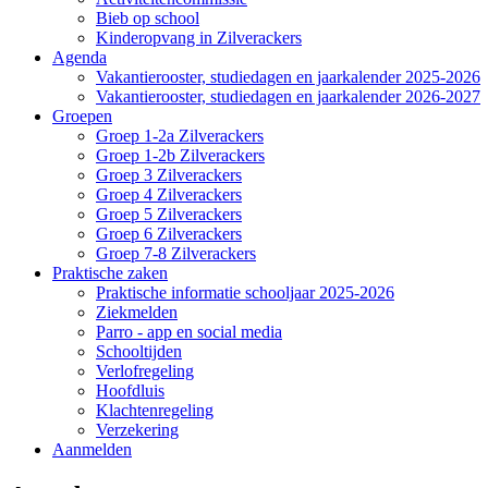
Bieb op school
Kinderopvang in Zilverackers
Agenda
Vakantierooster, studiedagen en jaarkalender 2025-2026
Vakantierooster, studiedagen en jaarkalender 2026-2027
Groepen
Groep 1-2a Zilverackers
Groep 1-2b Zilverackers
Groep 3 Zilverackers
Groep 4 Zilverackers
Groep 5 Zilverackers
Groep 6 Zilverackers
Groep 7-8 Zilverackers
Praktische zaken
Praktische informatie schooljaar 2025-2026
Ziekmelden
Parro - app en social media
Schooltijden
Verlofregeling
Hoofdluis
Klachtenregeling
Verzekering
Aanmelden