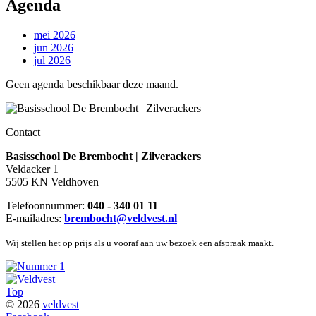
Agenda
mei 2026
jun 2026
jul 2026
Geen agenda beschikbaar deze maand.
Contact
Basisschool De Brembocht | Zilverackers
Veldacker 1
5505 KN Veldhoven
Telefoonnummer:
040 - 340 01 11
E-mailadres:
brembocht@veldvest.nl
Wij stellen het op prijs als u vooraf aan uw bezoek een afspraak maakt.
Top
© 2026
veldvest