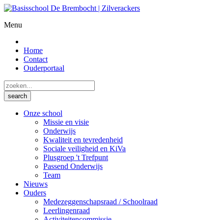
Menu
Home
Contact
Ouderportaal
Onze school
Missie en visie
Onderwijs
Kwaliteit en tevredenheid
Sociale veiligheid en KiVa
Plusgroep 't Trefpunt
Passend Onderwijs
Team
Nieuws
Ouders
Medezeggenschapsraad / Schoolraad
Leerlingenraad
Activiteitencommissie