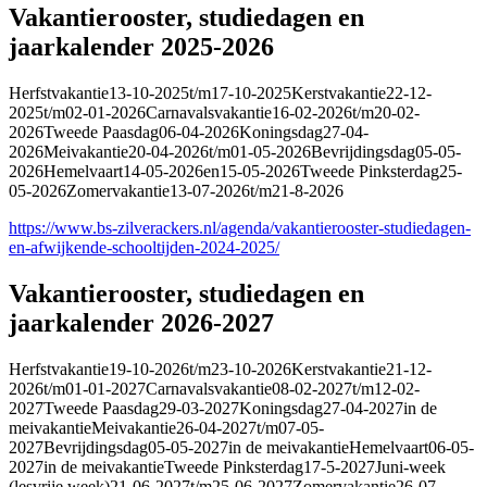
Vakantierooster, studiedagen en
jaarkalender 2025-2026
Herfstvakantie13-10-2025t/m17-10-2025Kerstvakantie22-12-
2025t/m02-01-2026Carnavalsvakantie16-02-2026t/m20-02-
2026Tweede Paasdag06-04-2026Koningsdag27-04-
2026Meivakantie20-04-2026t/m01-05-2026Bevrijdingsdag05-05-
2026Hemelvaart14-05-2026en15-05-2026Tweede Pinksterdag25-
05-2026Zomervakantie13-07-2026t/m21-8-2026
https://www.bs-zilverackers.nl/agenda/vakantierooster-studiedagen-
en-afwijkende-schooltijden-2024-2025/
Vakantierooster, studiedagen en
jaarkalender 2026-2027
Herfstvakantie19-10-2026t/m23-10-2026Kerstvakantie21-12-
2026t/m01-01-2027Carnavalsvakantie08-02-2027t/m12-02-
2027Tweede Paasdag29-03-2027Koningsdag27-04-2027in de
meivakantieMeivakantie26-04-2027t/m07-05-
2027Bevrijdingsdag05-05-2027in de meivakantieHemelvaart06-05-
2027in de meivakantieTweede Pinksterdag17-5-2027Juni-week
(lesvrije week)21-06-2027t/m25-06-2027Zomervakantie26-07-