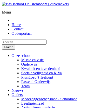
Menu
Home
Contact
Ouderportaal
Onze school
Missie en visie
Onderwijs
Kwaliteit en tevredenheid
Sociale veiligheid en KiVa
Plusgroep 't Trefpunt
Passend Onderwijs
Team
Nieuws
Ouders
Medezeggenschapsraad / Schoolraad
Leerlingenraad
Activiteitencommissie